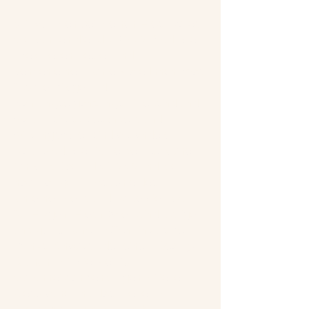
Willkommen bei meinen FreshDates
Sie können die RINGANA-Produkte
live erleben, testen und
kennenlernen. Ich erkläre Ihnen, was
frische Pflege und
Nahrungsergänzungsmittel sind und
warum sie so besonders und
wirkungsvoller sind als andere
Naturprodukte. Außerdem spreche
ich kurz über RINGANA und die
nachhaltige Philosophie des
Unternehmens und lasse viel Raum
für Fragen. FreshDates sind lustige
und gemütliche Treffen, inklusive
Drinks, Snacks oder einem Beauty-
Brunch, mit viel Zeit für
Schönheitsanwendungen, offene
Gespräche und das Treffen mit